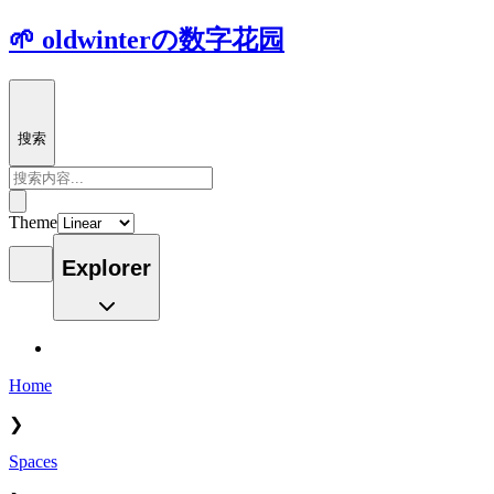
🌱 oldwinterの数字花园
搜索
Theme
Explorer
Home
❯
Spaces