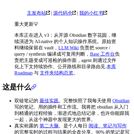
主发布站
|
源代码仓
|
我的小红书
重大更新💡
本库正在进入 v3：从开源 Obsidian 数字花园，继
续演进为 AI-native 的个人知识操作系统。原始资
料继续保留在 vault，
LLM Wiki
负责把 source /
query / synthesis 编译成可复用判断，
Base 工作台
负
责把主题变成可巡检的操作面，agent 则通过文件
化上下文持续协作。公开路线和目录路由见
本库
Roadmap
与
文件夹结构总览
。
这是什么
双链笔记的
最佳实践
。完整快照了我每天使用
Obsidian
写的笔记、用的插件和工作流。我将把 obsidian 从入门
到精通的过程经验，渐进式地总结记录，也许你能跟我
一起，从这个神器中发现更大的世界。
真实袒露的
第二大脑
。是个人每日
阅读、笔记与写作
的完整实时的过程与结果的全盘分享。90% 的笔记是写