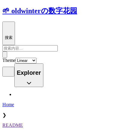
🌱 oldwinterの数字花园
搜索
Theme
Explorer
Home
❯
README