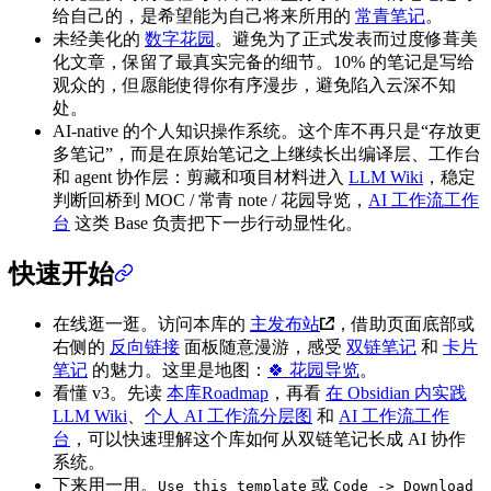
给自己的，是希望能为自己将来所用的
常青笔记
。
未经美化的
数字花园
。避免为了正式发表而过度修葺美
化文章，保留了最真实完备的细节。10% 的笔记是写给
观众的，但愿能使得你有序漫步，避免陷入云深不知
处。
AI-native 的个人知识操作系统。这个库不再只是“存放更
多笔记”，而是在原始笔记之上继续长出编译层、工作台
和 agent 协作层：剪藏和项目材料进入
LLM Wiki
，稳定
判断回桥到 MOC / 常青 note / 花园导览，
AI 工作流工作
台
这类 Base 负责把下一步行动显性化。
快速开始
在线逛一逛。访问本库的
主发布站
，借助页面底部或
右侧的
反向链接
面板随意漫游，感受
双链笔记
和
卡片
笔记
的魅力。这里是地图：
🍀 花园导览
。
看懂 v3。先读
本库Roadmap
，再看
在 Obsidian 内实践
LLM Wiki
、
个人 AI 工作流分层图
和
AI 工作流工作
台
，可以快速理解这个库如何从双链笔记长成 AI 协作
系统。
下来用一用。
或
Use this template
Code -> Download