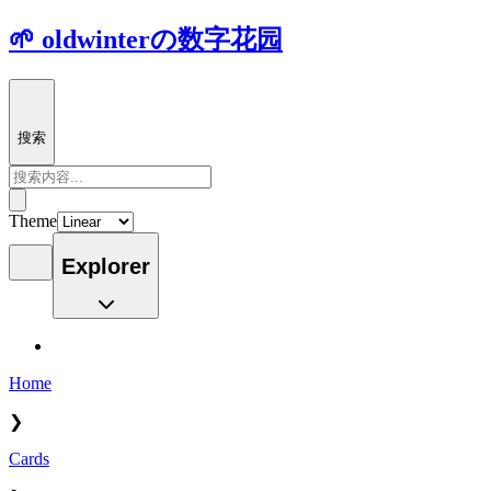
🌱 oldwinterの数字花园
搜索
Theme
Explorer
Home
❯
Cards