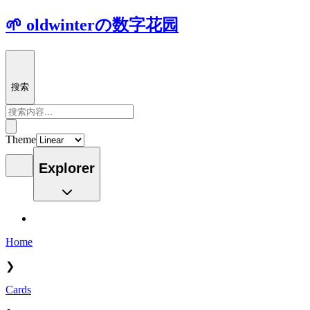
🌱 oldwinterの数字花园
搜索
Theme
Explorer
Home
❯
Cards