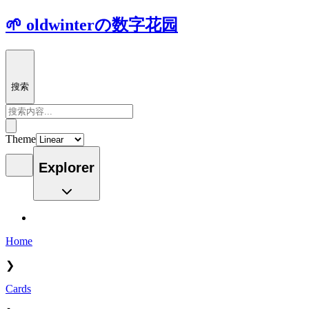
🌱 oldwinterの数字花园
搜索
Theme
Explorer
Home
❯
Cards