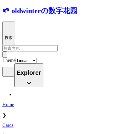
🌱 oldwinterの数字花园
搜索
Theme
Explorer
Home
❯
Cards