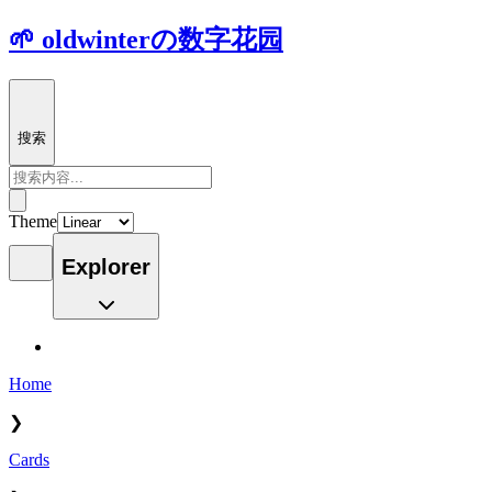
🌱 oldwinterの数字花园
搜索
Theme
Explorer
Home
❯
Cards