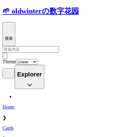
🌱 oldwinterの数字花园
搜索
Theme
Explorer
Home
❯
Cards