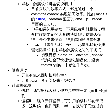
鼠标、触摸板和键盘切换着用
目前公认的效率方式，都是通过一个
command console 实现最高效率。比如 mac 中
的
Alfred
。obsidian 里面的 cmd + p，vscode
里面的 cmd+p。
但是如果纯用键盘，不用鼠标和触摸板，很
多时候需要记忆太多的快捷键，这是否值
得，是否本末倒置，得具体问题具体分析
目标：将来生活和工作中，尽量地找到快捷
键记忆量和不用鼠标触摸板之间的平衡点。
初级目标：obsdian，onenote，vscode，
想办法全部快捷键化键盘化，避免
context 切换，中断创作节奏。
健身运动
无氧有氧来回切换可行性？
无氧运动，各个部位来回锻炼？
计算机领域
进程，线程出栈入栈，也都是带来一定 cpu 时长损
耗
编程时，现在开源盛行，可引用的模块和轮子很
多，这时候，也许写到一半，去找轮子而造成的