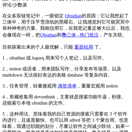
评论/少数派
在众多双链笔记中，一眼锁定
Obsidian
的原因：它让我想起了
三体中，用于压平雪浪纸的黑曜石。让我感觉到它可能冥冥中
有种神奇的力量。我相信用它，在我笔记量足够大以后，我也
会像现在一样，把
Obsidian
和
📚三体 - 热门批注
，产生关联。
目前探索出来的个人最优解，只能
重器轻用
了。
1，obsidian 或 logseq 用来写个人笔记，以及写作。
2，notion 或语雀，用来团队写作，分享发布等场景。以及
markdown 无法很好表达的表格 database 等复杂内容。
3，任务管理，轻量微观用
滴答清单
，重量宏观用 notion
4，剪藏收集用 devonthink，主要就是搜索功能牛逼，秒搜。
还能索引本地 obsidian 的文件。
5，这种用法。意味着我的自己资源的搜索只需要在 3 个软件
内进行，且速度极快。也可以用 alfred 等把 3 个聚合用。也意
味着，我通过职能的划分，尽量让软件之间减少联动，如果一