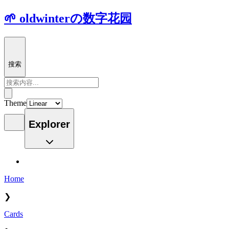
🌱 oldwinterの数字花园
搜索
Theme
Explorer
Home
❯
Cards