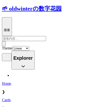
🌱 oldwinterの数字花园
搜索
Theme
Explorer
Home
❯
Cards