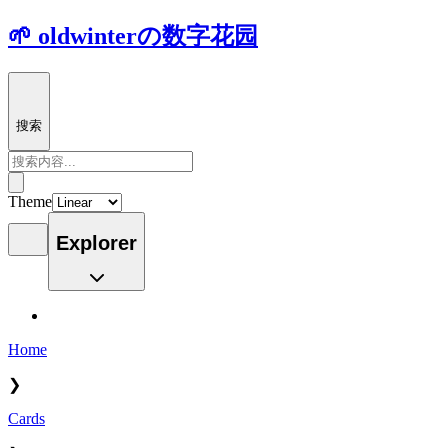
🌱 oldwinterの数字花园
搜索
Theme
Explorer
Home
❯
Cards