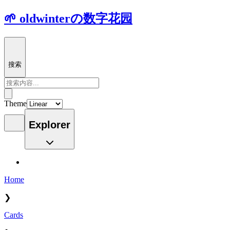
🌱 oldwinterの数字花园
搜索
Theme
Explorer
Home
❯
Cards