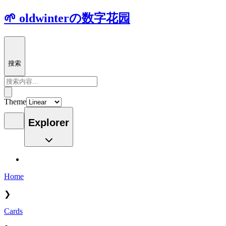
🌱 oldwinterの数字花园
搜索
Theme
Explorer
Home
❯
Cards