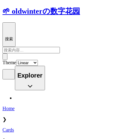
🌱 oldwinterの数字花园
搜索
Theme
Explorer
Home
❯
Cards